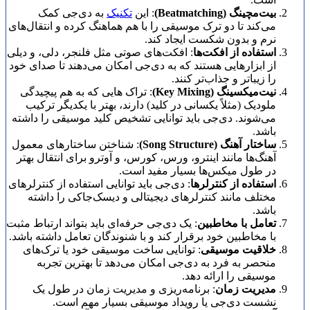
بیت‌مچینگ (Beatmatching)
: این
تکنیک
به دی‌جی کمک
می‌کند تا دو ترک موسیقی را با هم هماهنگ کرده و انتقال‌های
نرم و بدون شکست ایجاد کند.
استفاده از افکت‌ها
: افکت‌های صوتی مثل فلنجر، دلی، و دیلی
از ابزارهایی هستند که به دی‌جی امکان می‌دهند تا صدای خود
را زیبا‌تر و جذاب‌تر کنند.
نیت‌میکسینگ (Key Mixing)
: تراک هایی که به هم پیچیدگی
ملودیک (مثلاً یکسانی در کلید) دارند، بهتر با یکدیگر ترکیب
می‌شوند. دی‌جی باید توانایی تشخیص کلید موسیقی را داشته
باشد.
ساختار آهنگ (Song Structure)
: شناختن ساختارهای معمول
آهنگ‌ها مانند اینترو، ورس، کورس، و آوترو برای انتقال بهتر
در طول میکس‌ها بسیار مفید است.
استفاده از کنترلرها
: دی‌جی باید توانایی استفاده از کنترلرهای
مختلف مانند کنترلر‌های دیجیتالی و دیسک‌جاکی را داشته
باشد.
تعامل با مخاطبین
: یک دی‌جی حرفه‌ای باید بتواند ارتباط مثبت
با مخاطبین خود برقرار کند و با شنوندگان تعامل داشته باشد.
خلاقیت موسیقی
: توانایی ساخت موسیقی خود یا ترک‌های
منحصر به فرد به دی‌جی امکان می‌دهد تا بهترین تجربه
موسیقی را ارائه دهد.
مدیریت زمان
: برنامه‌ریزی و مدیریت زمان در طول یک
نشست دی‌جی یا رویداد موسیقی بسیار مهم است.