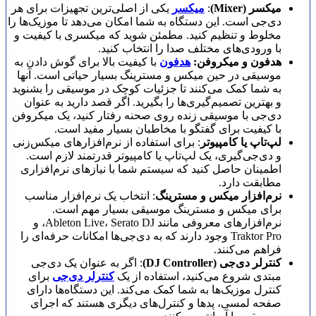
میکسر (Mixer)
:
میکسر
یکی از اصلی‌ترین تجهیزات برای هر
دی‌جی است. این دستگاه به شما امکان می‌دهد تا موزیک‌ها را
مخلوط و تنظیم کنید. مطمئن شوید که میکسری با کیفیت و
با ورودی‌های مختلف صدا را انتخاب کنید.
هدفون و
میکروفن:
هدفون
با کیفیت بالا برای گوش دادن به
موسیقی در حین میکس و مسترینگ بسیار حیاتی است. آنها
به شما کمک می‌کنند تا جزئیات کوچک در موسیقی را بشنوید
و بهترین تصمیم‌گیری‌ها را بگیرید. اگر قصد دارید به عنوان
دی‌جی با موسیقی زنده روی صحنه رفتار کنید، یک میکروفن
با کیفیت برای گفتگو با مخاطبان بسیار مفید است.
لپ‌تاپ یا کامپیوتر
: برای استفاده از نرم‌افزارهای میکس‌زنی
و دی‌جی‌گیری، یک لپ‌تاپ یا کامپیوتر قدرتمند لازم است.
اطمینان حاصل کنید که سیستم شما با نیازهای نرم‌افزاری
مطابقت دارد.
نرم‌افزار میکس و مسترینگ
: انتخاب یک نرم‌افزار مناسب
برای میکس و مسترینگ موسیقی بسیار مهم است.
نرم‌افزارهای معروفی مانند Ableton Live، Serato DJ، و
Traktor Pro وجود دارند که به دی‌جی‌ها امکانات حرفه‌ای را
فراهم می‌کنند.
کنترلر دی‌جی (DJ Controller)
: اگر به عنوان یک دی‌جی
مبتدی شروع می‌کنید، استفاده از یک
کنترلر دی‌جی
برای
کنترل موزیک‌ها به شما کمک می‌کند. این دستگاه‌ها دارای
صفحه لمسی، پدها و کنترل‌های دیگری هستند که اجرای