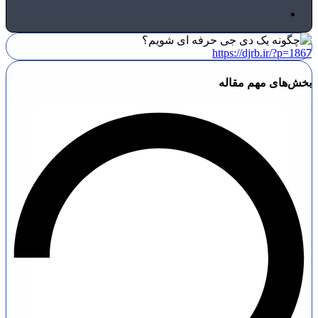
https://djrb.ir/?p=1867
بخش‌های مهم مقاله