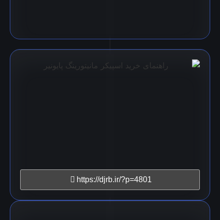
https://djrb.ir/?p=4801