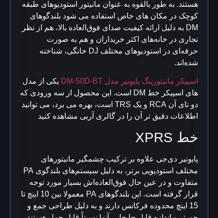
هستند. به طور بالقوه به عنوان مانیتور استودیوهای طبقه
کوچک در مکان های خاص استفاده می شود
بلندگوهای
DM به دلیل ارائه کیفیت صدای فوق‌العاده بالا، هم از نظر
تجاری در خانه‌های اکثر خریداران و هم به صورت
حرفه‌ای در استودیوهای مختلف DJ خانگی، شناخته
شده‌اند.
اسپیکر مانیتورینگ پایونیر مدل DM-50D-BT
یکی از مدل
های اسپیکر خط DM است. این محصول از سه ورودی که
دو تای آن RCA و یک TRS است، بهره می برد، می توانید
اطلاعات دقیق تر آن را در گالری آربی مشاهده کنید
خط XPRS
پایونیر دی‌جی علاوه بر ترکیب چشمگیر مانیتورهای
مختلف استودیویی برتر، به دلیل سیستم‌های بلندگوی PA
متفاوت و در عین حال فوق‌العاده‌اش بسیار مورد توجه
قرار گرفته است.
این بلندگوهای PA معمولا بین 10 اینچ تا
15 اینچ محدوده فرکانس دارند و به دلیل طراحی جمع و
جورتر و اندازه قابل جابجایی آنها نسبتاً قابل حمل هستند.