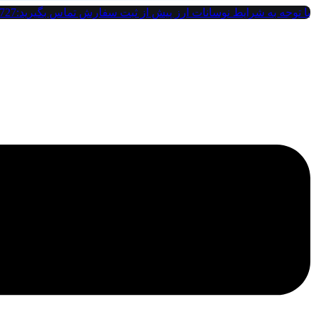
پرش
با توجه به شرایط نوسانات ارز پیش از ثبت سفارش تماس بگیرید:09121142727
به
محتوا