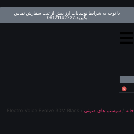
با توجه به شرایط نوسانات ارز پیش از ثبت سفارش تماس
بگیرید:09121142727
0
خانه
/
سیستم های صوتی
/ Electro Voice Evolve 30M Black