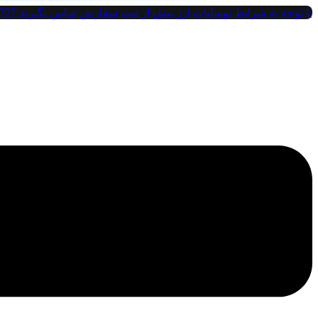
پرش
با توجه به شرایط نوسانات ارز پیش از ثبت سفارش تماس بگیرید:09121142727
به
محتوا