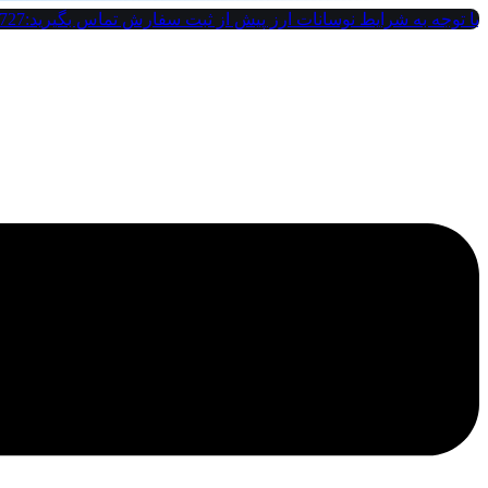
پرش
با توجه به شرایط نوسانات ارز پیش از ثبت سفارش تماس بگیرید:09121142727
به
محتوا