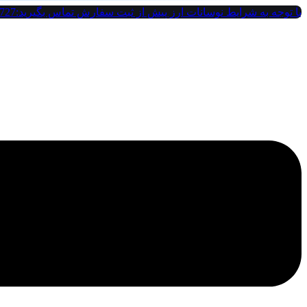
پرش
با توجه به شرایط نوسانات ارز پیش از ثبت سفارش تماس بگیرید:09121142727
به
محتوا