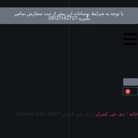
با توجه به شرایط نوسانات ارز پیش از ثبت سفارش تماس
بگیرید:09121142727
0
خانه
/
دی جی کنترلر
/ دی جی کنترلر Pioneer DDJ-REV1