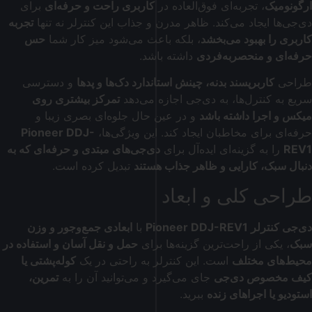
ارگونومیک
، تجربه‌ای فوق‌العاده در
کاربری راحت و حرفه‌ای
برای
دی‌جی‌ها ایجاد می‌کند. ظاهر مدرن و جذاب این کنترلر نه تنها
تجربه
کاربری را بهبود می‌بخشد
، بلکه باعث می‌شود میز کار شما
حس
حرفه‌ای و منحصربه‌فردی
داشته باشد.
طراحی
کاربرپسند بدنه، چینش استاندارد دک‌ها و پدها
و دسترسی
سریع به کنترل‌ها، به دی‌جی اجازه می‌دهد
تمرکز بیشتری روی
میکس و اجرا داشته باشد
و در عین حال جلوه‌ای بصری زیبا و
حرفه‌ای برای مخاطبان ایجاد کند. این ویژگی‌ها،
Pioneer DDJ-
REV1
را به گزینه‌ای ایده‌آل برای
دی‌جی‌های مبتدی و حرفه‌ای که به
دنبال سبک، کارایی و ظاهر جذاب هستند
تبدیل کرده است.
طراحی کلی و ابعاد
دی‌جی کنترلر
Pioneer DDJ-REV1
با
ابعادی جمع‌وجور و وزن
سبک
، یکی از راحت‌ترین گزینه‌ها برای
حمل و نقل آسان و استفاده در
محیط‌های مختلف
است. این کنترلر به راحتی در یک
کوله‌پشتی یا
کیف مخصوص دی‌جی
جای می‌گیرد و می‌توانید آن را به
تمرین،
استودیو یا اجراهای زنده
ببرید.