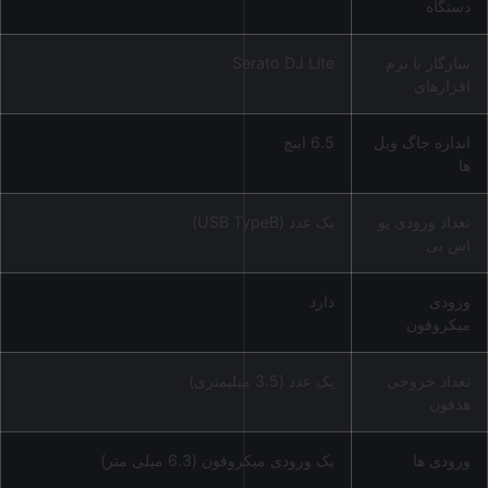
دستگاه
سازگار با نرم
Serato DJ Lite
افزارهای
اندازه جاگ ویل
6.5 اینچ
ها
تعداد ورودی یو
یک عدد (USB TypeB)
اس بی
ورودی
دارد
میکروفون
تعداد خروجی
یک عدد (3.5 میلیمتری)
هدفون
ورودی ها
یک ورودی میکروفون (6.3 میلی متر)