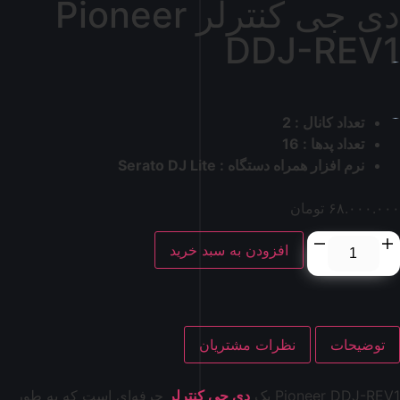
دی جی کنترلر Pioneer
DDJ-REV1
تعداد کانال : 2
تعداد پدها : 16
نرم افزار همراه دستگاه : Serato DJ Lite
۶۸.۰۰۰.۰۰۰
تومان
افزودن به سبد خرید
توضیحات
نظرات مشتریان
Pioneer DDJ-REV1 یک
دی جی کنترلر
حرفه‌ای است که به طور