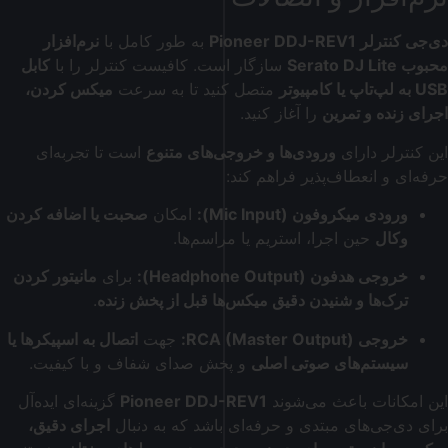
دی‌جی کنترلر
Pioneer DDJ-REV1
به طور کامل با
نرم‌افزار
محبوب Serato DJ Lite
سازگار است. کافیست کنترلر را با
کابل
USB به لپ‌تاپ یا کامپیوتر
متصل کنید تا به سرعت
میکس کردن،
اجرای زنده و تمرین
را آغاز کنید.
این کنترلر دارای
ورودی‌ها و خروجی‌های متنوع
است تا تجربه‌ای
حرفه‌ای و انعطاف‌پذیر فراهم کند:
ورودی میکروفون (Mic Input):
امکان
صحبت یا اضافه کردن
وکال
حین اجرا، استریم یا مراسم‌ها.
خروجی هدفون (Headphone Output):
برای
مانیتور کردن
ترک‌ها و شنیدن دقیق میکس‌ها قبل از پخش زنده
.
خروجی RCA (Master Output):
جهت
اتصال به اسپیکرها یا
سیستم‌های صوتی اصلی
و پخش صدای شفاف و با کیفیت.
این امکانات باعث می‌شوند
Pioneer DDJ-REV1
گزینه‌ای ایده‌آل
برای دی‌جی‌های مبتدی و حرفه‌ای باشد که به دنبال
اجرای دقیق،