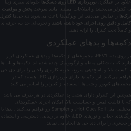
علاوه بر عملکرد،
نورپردازی LED روی دیسک‌ها
جلوه‌ای بصری زیبا
به کنترلر می‌بخشد و اطلاعات مفیدی مانند
سرعت پخش و موقعیت
ترک‌ها
را نمایش می‌دهد. این ویژگی‌ها باعث می‌شوند دی‌جی‌ها
کنترل
کامل و دقیق روی اجرای خود داشته باشند
و تجربه‌ای جذاب، حرفه‌ای
و کاملاً تحت کنترل را ارائه دهند.
دکمه‌ها و پدهای عملکردی
بر روی بدنه REV1، مجموعه‌ای از دکمه‌ها و پدهای عملکردی قرار
دارند که به شکلی منظم و ارگونومیک چیده شده اند. دکمه‌ها و ناب‌ها
با کیفیت بالا و پاسخ‌دهی سریع، تجربه کاربری راحتی را برای دی جی
فراهم می‌کنند. این دکمه‌ها دارای نورپردازی LED هستند که در
محیط‌های کم‌نور و شب‌ها، استفاده از کنترلر را آسانتر می کنند.
همچنین این کنترلر دارای هشت پد عملکردی در هر طرف می باشد
که با قابلیت لمس و حساسیت بالا، امکان اجرای عملکردهای
مختلفی مثل Hot Cue، Roll، و Sampler رو فراهم می‌کنند . پدها با
رنگ‌بندی جذاب و نورهای LED، علاوه بر زیبایی، دسترسی و استفاده
راحت‌تری را برای دی جی ها ایجاد می نمایند.