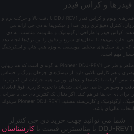
فیدرها و کراس فیدر
فیدرهای ولوم و کراس فیدر DDJ-REV1 با دقت بالا و حرکت نرم و
روان، کنترل دقیق‌تری روی صدا و میکس‌ها به دی جی ارائه می
دهند. کراس فیدر با طراحی ارگونومیک و مقاومت مناسب، به دی
جی اجازه می‌دهد تا انتقال‌های سریع و دقیق را بین ترک‌ها انجام دهد
، که برای سبک‌های مختلف موسیقی به ویژه هبپ هاپ و اسکرچینگ
بسیار مهم است.
ظاهر و طراحی Pioneer DDJ-REV1 به گونه‌ای است که هم زیبایی
بصری و هم کارایی بالایی دارد. از دیسک‌های چرخان بزرگ و حساس
به لمس گرفته تا دکمه‌ها و پدهای نورانی، همه جزئیات این کنترلر با
دقت و وسواس خاصی طراحی شده‌اند تا تجربه کاربری فوق‌العاده‌ای
را برای دی جی‌ها فراهم کنند. اگر دنبال یک کنترلر دی جی با طراحی
شیک، ارگونومیک و کاربرپسند هستید، Pioneer DDJ-REV1 می‌تواند
انتخاب عالی‌ای باشد.
شما می توانید جهت خرید دی جی کنترلر
DDJ-REV1 با مناسبترین قیمت با
کارشناسان