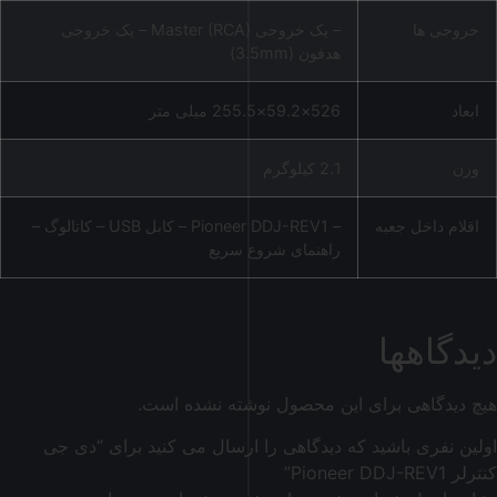
خروجی ها
– یک خروجی Master (RCA) – یک خروجی
هدفون (3.5mm)
ابعاد
526×59.2×255.5 میلی متر
وزن
2.1 کیلوگرم
اقلام داخل جعبه
– Pioneer DDJ-REV1 – کابل USB – کاتالوگ –
راهنمای شروع سریع
دیدگاهها
هیچ دیدگاهی برای این محصول نوشته نشده است.
اولین نفری باشید که دیدگاهی را ارسال می کنید برای “دی جی
کنترلر Pioneer DDJ-REV1”