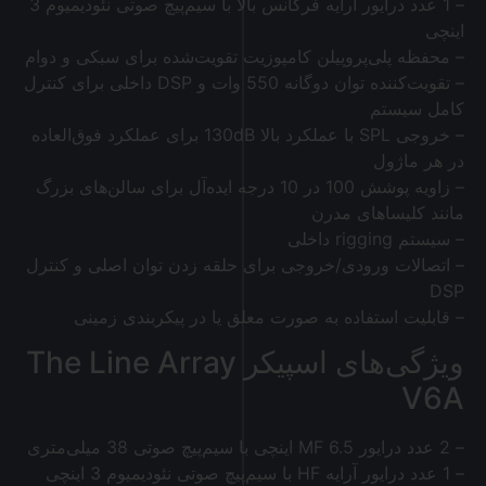
– 1 عدد درایور آرایه فرکانس بالا با سیم‌پیچ صوتی نئودیمیوم 3
اینچی
– محفظه پلی‌پروپیلن کامپوزیت تقویت‌شده برای سبکی و دوام
– تقویت‌کننده توان دوگانه 550 وات و DSP داخلی برای کنترل
کامل سیستم
– خروجی SPL با عملکرد بالا 130dB برای عملکرد فوق‌العاده
در هر ماژول
– زاویه پوشش 100 در 10 درجه ایده‌آل برای سالن‌های بزرگ
مانند کلیساهای مدرن
– سیستم rigging داخلی
– اتصالات ورودی/خروجی برای حلقه زدن توان اصلی و کنترل
DSP
– قابلیت استفاده به صورت معلق یا در پیکربندی زمینی
ویژگی‌های اسپیکر The Line Array
V6A
– 2 عدد درایور MF 6.5 اینچی با سیم‌پیچ صوتی 38 میلی‌متری
– 1 عدد درایور آرایه HF با سیم‌پیچ صوتی نئودیمیوم 3 اینچی