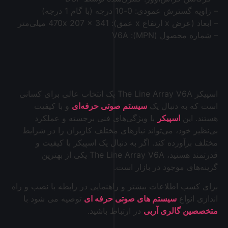
– زاویه گسترش عمودی: 0-10 درجه (با گام 1 درجه)
– ابعاد (عرض x ارتفاع x عمق): 470x 207 x 341 میلی‌متر
– شماره محصول (MPN): V6A
اسپیکر The Line Array V6A یک انتخاب عالی برای کسانی
است که به دنبال یک
سیستم صوتی حرفه‌ای
و با کیفیت
هستند. این
اسپیکر
با ویژگی‌های فنی برجسته و عملکرد
بی‌نظیر خود، می‌تواند نیازهای مختلف کاربران را در شرایط
مختلف برآورده کند. اگر به دنبال یک اسپیکر با کیفیت و
قدرتمند هستید، The Line Array V6A یکی از بهترین
گزینه‌های موجود در بازار است.
برای کسب اطلاعات بیشتر و راهنمایی در رابطه با نصب و راه
اندازی انواع
سیستم های صوتی حرفه ای
توصیه می شود با
متخصصین گالری آربی
در ارتباط باشید.