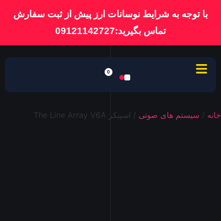
با توجه به شرایط نوسانات ارز پیش از ثبت سفارش
تماس بگیرید:09121142727
0
خانه
/
سیستم های صوتی
/ اسپیکر The Line Array V6A