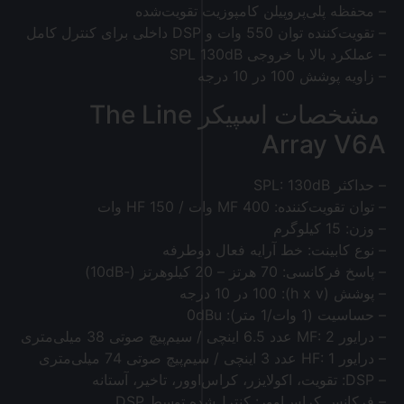
– محفظه پلی‌پروپیلن کامپوزیت تقویت‌شده
– تقویت‌کننده توان 550 وات و DSP داخلی برای کنترل کامل
– عملکرد بالا با خروجی SPL 130dB
– زاویه پوشش 100 در 10 درجه
مشخصات اسپیکر The Line
Array V6A
– حداکثر SPL: 130dB
– توان تقویت‌کننده: MF 400 وات / HF 150 وات
– وزن: 15 کیلوگرم
– نوع کابینت: خط آرایه فعال دوطرفه
– پاسخ فرکانسی: 70 هرتز – 20 کیلوهرتز (-10dB)
– پوشش (h x v): 100 در 10 درجه
– حساسیت (1 وات/1 متر): 0dBu
– درایور MF: 2 عدد 6.5 اینچی / سیم‌پیچ صوتی 38 میلی‌متری
– درایور HF: 1 عدد 3 اینچی / سیم‌پیچ صوتی 74 میلی‌متری
– DSP: تقویت، اکولایزر، کراس‌اوور، تاخیر، آستانه
– فرکانس کراس‌اوور: کنترل‌شده توسط DSP