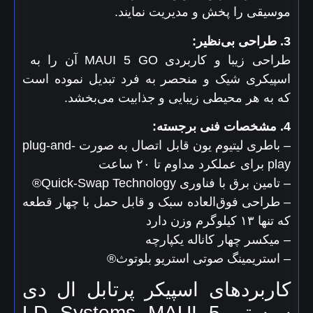
موسیقی را پخش و مدیریت نمایند.
3. طراحی بی‌نظیر:
طراحی زیبا و کاربردی MAUI 5 GO آن را به
اسپیکری شیک و منحصر به فرد تبدیل نموده است
که به هر محیطی زیبایی و جذابیت می‌بخشد.
4. مشخصات فنی برجسته:
– باطری لیتیوم یون قابل اتصال به صورت plug-and-
play برای عملکرد مداوم تا ۲۰ ساعت
– تامین برق با فناوری Quick-Swap Technology®
– طراحی فوق‌العاده سبک و قابل حمل با چهار قطعه
که تنها ۱۳ کیلوگرم وزن دارد
– میکسر چهار کاناله یکپارچه
– استریمینگ صوتی استریو بلوتوث®
کاربردهای اسپیکر پرتابل ال دی
سیستم LD Systems MAUI 5