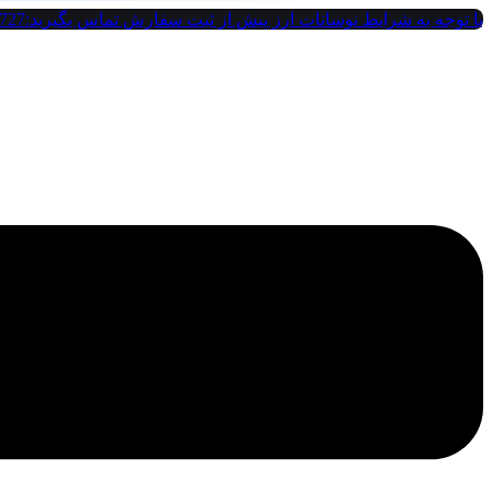
پرش
با توجه به شرایط نوسانات ارز پیش از ثبت سفارش تماس بگیرید:09121142727
به
محتوا