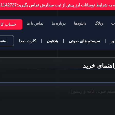
ه به شرایط نوسانات ارز پیش از ثبت سفارش تماس بگیرید:09121142727
ت
وبلاگ
دانلودها
درباره ما
تماس با ما
حساب کار
اینست
یر
سیستم های صوتی
هدفون
کارت صدا
اهنمای خرید