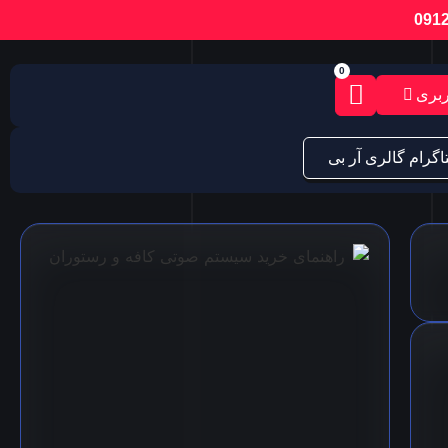
0
بری
اگرام گالری آر بی