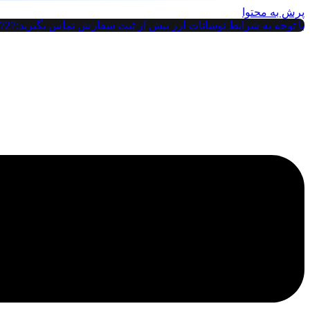
پرش به محتوا
با توجه به شرایط نوسانات ارز پیش از ثبت سفارش تماس بگیرید:09121142727